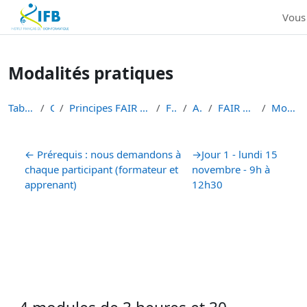
Institut Français de Bioinformatique - Les formations
Vous
Passer au contenu principal
Modalités pratiques
Tableau de bord
Cours
Principes FAIR en bioinformatique et gestion des d...
FAIR-DATA
ALL-DATA
FAIR data 2021 - session 2
Modalités pratiques
Résumé de section
←
Prérequis : nous demandons à
→
Jour 1 - lundi 15
chaque participant (formateur et
novembre - 9h à
apprenant)
12h30