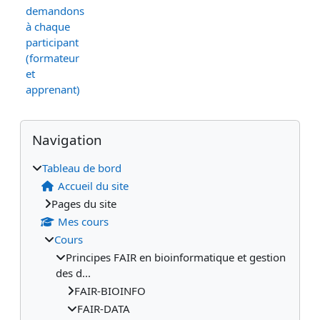
demandons
à chaque
participant
(formateur
et
apprenant)
Blocs
Blocs supplémentaires
Passer Navigation
Navigation
Tableau de bord
Accueil du site
Pages du site
Mes cours
Cours
Principes FAIR en bioinformatique et gestion
des d...
FAIR-BIOINFO
FAIR-DATA