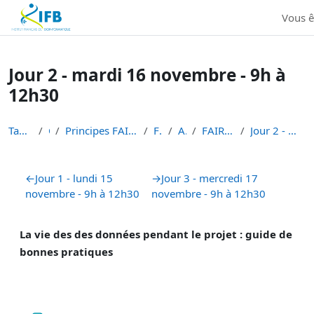
Institut Français de Bioinformatique - Les formations
Vous 
Passer au contenu principal
Jour 2 - mardi 16 novembre - 9h à
12h30
Tableau de bord
Cours
Principes FAIR en bioinformatique et gestion des d...
FAIR-DATA
ALL-DATA
FAIR data 2021 - session 2
Jour 2 - mardi 16 novembre - 9h à 12h30
Résumé de section
←
Jour 1 - lundi 15
→
Jour 3 - mercredi 17
novembre - 9h à 12h30
novembre - 9h à 12h30
La vie des des données pendant le projet : guide de
bonnes pratiques