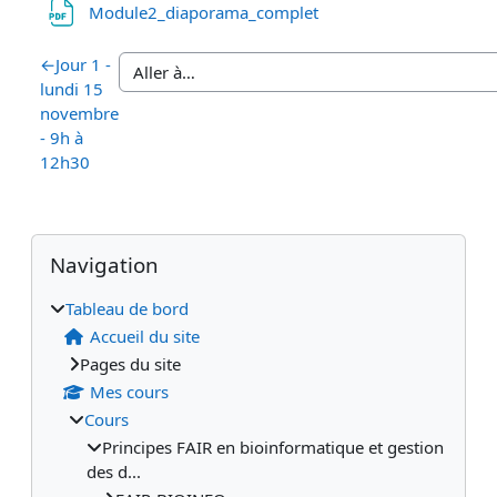
Fichier
Module2_diaporama_complet
←
Jour 1 -
lundi 15
novembre
- 9h à
12h30
Blocs
Blocs supplémentaires
Passer Navigation
Navigation
Tableau de bord
Accueil du site
Pages du site
Mes cours
Cours
Principes FAIR en bioinformatique et gestion
des d...