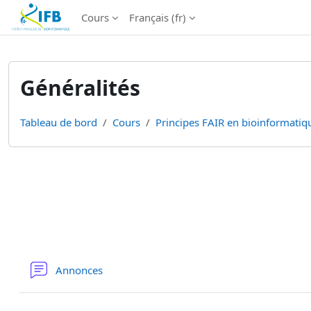
Institut Français de Bioinformatique - Les formations
Cours
Français ‎(fr)‎
Passer au contenu principal
Généralités
Tableau de bord
Cours
Principes FAIR en bioinformatiqu
Résumé de section
Forum
Annonces