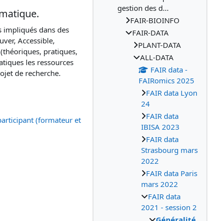
gestion des d...
rmatique.
FAIR-BIOINFO
ns impliqués dans des
FAIR-DATA
uver, Accessible,
PLANT-DATA
(théoriques, pratiques,
ALL-DATA
atiques les ressources
FAIR data -
ojet de recherche.
FAIRomics 2025
FAIR data Lyon
24
FAIR data
rticipant (formateur et
IBISA 2023
FAIR data
Strasbourg mars
2022
FAIR data Paris
mars 2022
FAIR data
2021 - session 2
Généralité