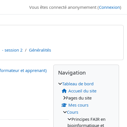
Vous êtes connecté anonymement (
Connexion
)
 - session 2
Généralités
Blocs
Blocs supplémenta
Passer Navigation
formateur et apprenant)
Navigation
Tableau de bord
Accueil du site
Pages du site
Mes cours
Cours
Principes FAIR en
bioinformatique et