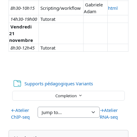
Gabriele
8h30-10h15
Scripting/workflow
html
Adam
14h30-19h00
Tutorat
Vendredi
21
novembre
8h30-12h45
Tutorat
Folder
Supports pédagogiques Variants
Completion
←
Atelier
→
Atelier
ChIP-seq
RNA-seq
Blocks
Supplementary blocks
Skip Navigation