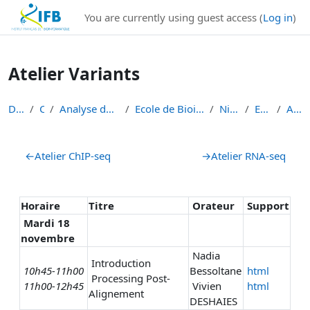
Institut Français de Bioinformatique - Les formations
You are currently using guest access (
Log in
)
Skip to main content
Atelier Variants
Dashboard
Courses
Analyse de données de séquençage haut débit
Ecole de Bioinformatique - IFB - Inserm - INRAe EB...
Niveau 1 débutant
EB3I Niv 1 2025
Atelier Variants
Section outline
←
Atelier ChIP-seq
→
Atelier RNA-seq
Horaire
Titre
Orateur
Support
Mardi 18
novembre
Nadia
Introduction
10h45-11h00
Bessoltane
html
Processing Post-
11h00-12h45
Vivien
html
Alignement
DESHAIES