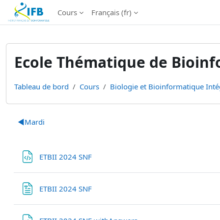
Institut Français de Bioinformatique - Les formations
Cours
Français ‎(fr)‎
Passer au contenu principal
Ecole Thématique de Bioinfo
Tableau de bord
Cours
Biologie et Bioinformatique Inté
Résumé de section
◀︎
Mardi
Fichier
ETBII 2024 SNF
Fichier
ETBII 2024 SNF
Fichier