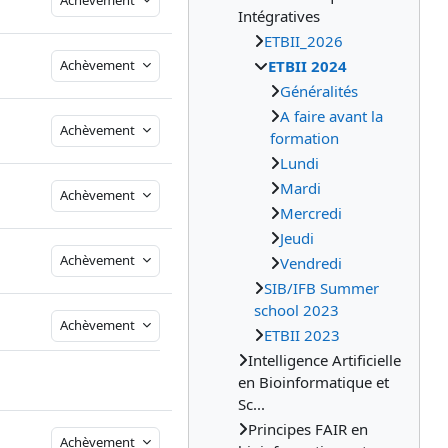
Achèvement
Intégratives
ETBII_2026
Achèvement
ETBII 2024
Généralités
A faire avant la
Achèvement
formation
Lundi
Mardi
Achèvement
Mercredi
Jeudi
Achèvement
Vendredi
SIB/IFB Summer
school 2023
Achèvement
ETBII 2023
Intelligence Artificielle
en Bioinformatique et
Sc...
Principes FAIR en
Achèvement