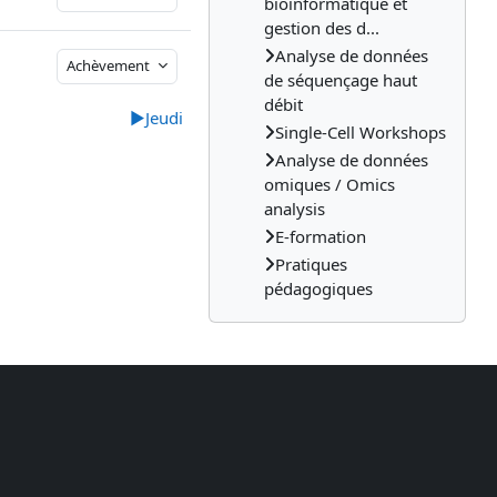
bioinformatique et
gestion des d...
Analyse de données
Achèvement
de séquençage haut
débit
▶︎
Jeudi
Single-Cell Workshops
Analyse de données
omiques / Omics
analysis
E-formation
Pratiques
pédagogiques