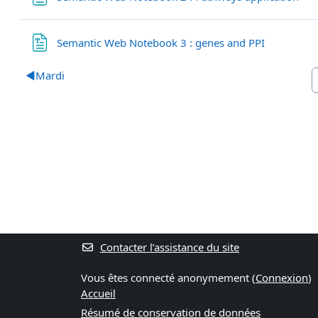
Fichier
Semantic Web Notebook 3 : genes and PPI
◀︎
Mardi
Contacter l’assistance du site
Vous êtes connecté anonymement (
Connexion
)
Accueil
Résumé de conservation de données