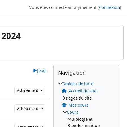
Vous êtes connecté anonymement (
Connexion
)
 2024
Blocs
Blocs supplémenta
Passer Navigation
▶︎
Jeudi
Navigation
Tableau de bord
Achèvement
Accueil du site
Pages du site
Mes cours
Achèvement
Cours
Biologie et
Bioinformatique