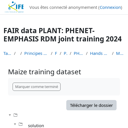
Institut Français de Bioinformatique - Les formations
Vous êtes connecté anonymement (
Connexion
)
Passer au contenu principal
FAIR data PLANT: PHENET-
EMPHASIS RDM joint training 2024
Tableau de bord
Cours
Principes FAIR en bioinformatique et gestion des d...
FAIR-DATA
PLANT-DATA
PHENET-EMPHASIS-2024
Hands On : file template and PHIS database
Maize training dataset
Maize training dataset
Conditions d’achèvement
Marquer comme terminé
Télécharger le dossier
solution