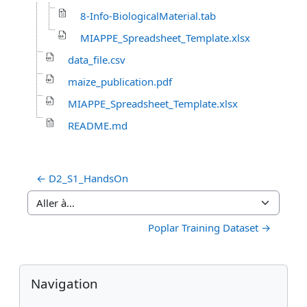
8-Info-BiologicalMaterial.tab
MIAPPE_Spreadsheet_Template.xlsx
data_file.csv
maize_publication.pdf
MIAPPE_Spreadsheet_Template.xlsx
README.md
← D2_S1_HandsOn
Aller à…
Poplar Training Dataset →
Blocs
Blocs supplémentaires
Passer Navigation
Navigation