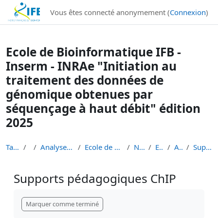
Institut Français de Bioinformatique - Les formations
Vous êtes connecté anonymement (
Connexion
)
Passer au contenu principal
Ecole de Bioinformatique IFB -
Inserm - INRAe "Initiation au
traitement des données de
génomique obtenues par
séquençage à haut débit" édition
2025
Tableau de bord
Cours
Analyse de données de séquençage haut débit
Ecole de Bioinformatique - IFB - Inserm - INRAe EB...
Niveau 1 débutant
EB3I Niv 1 2025
Atelier ChIP-seq
Supports pédagogiques ChIP
Supports pédagogiques ChIP
Conditions d’achèvement
Marquer comme terminé