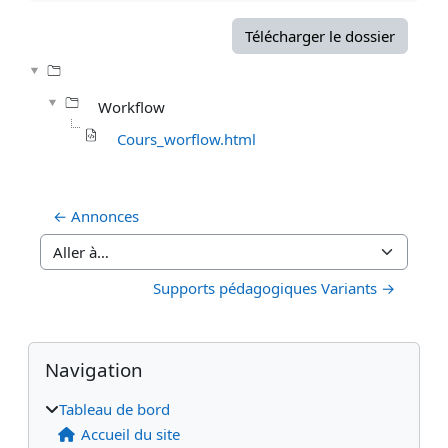
Télécharger le dossier
Workflow
Cours_worflow.html
← Annonces
Aller à…
Supports pédagogiques Variants →
Blocs
Blocs supplémentaires
Passer Navigation
Navigation
Tableau de bord
Accueil du site