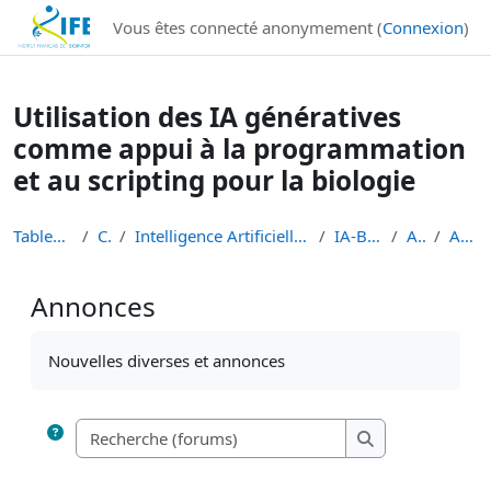
Institut Français de Bioinformatique - Les formations
Vous êtes connecté anonymement (
Connexion
)
Passer au contenu principal
Utilisation des IA génératives
comme appui à la programmation
et au scripting pour la biologie
Tableau de bord
Cours
Intelligence Artificielle en Bioinformatique et Sc...
IA-BioSoftware
Accueil
Annonces
Annonces
Conditions d’achèvement
Nouvelles diverses et annonces
Recherche (forums
Recherche (foru