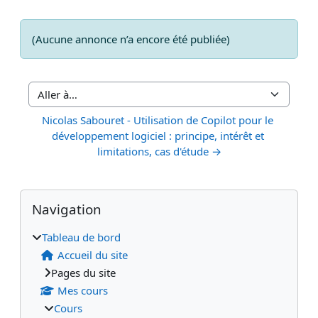
(Aucune annonce n’a encore été publiée)
Aller à…
Nicolas Sabouret - Utilisation de Copilot pour le 
développement logiciel : principe, intérêt et 
limitations, cas d'étude →
Blocs
Blocs supplémentaires
Passer Navigation
Navigation
Tableau de bord
Accueil du site
Pages du site
Mes cours
Cours