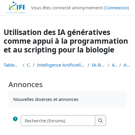
Institut Français de Bioinformatique - Les formations
Vous êtes connecté anonymement (
Connexion
)
Passer au contenu principal
Utilisation des IA génératives
comme appui à la programmation
et au scripting pour la biologie
Tableau de bord
Cours
Intelligence Artificielle en Bioinformatique et Sc...
IA-BioSoftware
Accueil
Annonces
Annonces
Conditions d’achèvement
Nouvelles diverses et annonces
Recherche (forums
Recherche (foru