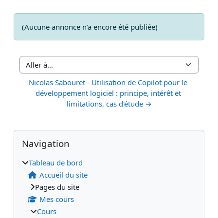
(Aucune annonce n’a encore été publiée)
Aller à…
Nicolas Sabouret - Utilisation de Copilot pour le 
développement logiciel : principe, intérêt et 
limitations, cas d'étude →
Blocs
Blocs supplémentaires
Passer Navigation
Navigation
Tableau de bord
Accueil du site
Pages du site
Mes cours
Cours