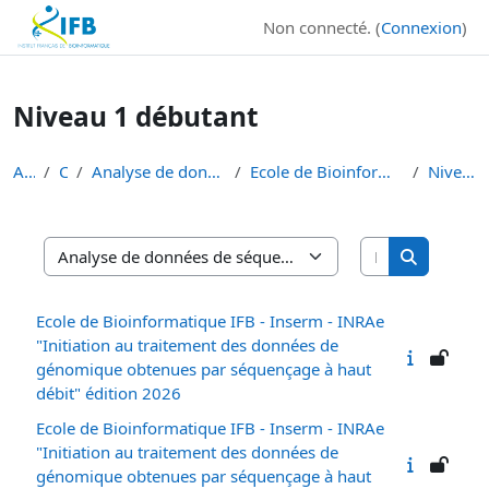
Institut Français de Bioinformatique - Les formations
Non connecté. (
Connexion
)
Passer au contenu principal
Niveau 1 débutant
Accueil
Cours
Analyse de données de séquençage haut débit
Ecole de Bioinformatique - IFB - Inserm - INRAe EB...
Niveau 1 débutant
Rechercher d
Catégories de cours
Rechercher
Ecole de Bioinformatique IFB - Inserm - INRAe
"Initiation au traitement des données de
génomique obtenues par séquençage à haut
débit" édition 2026
Ecole de Bioinformatique IFB - Inserm - INRAe
"Initiation au traitement des données de
génomique obtenues par séquençage à haut