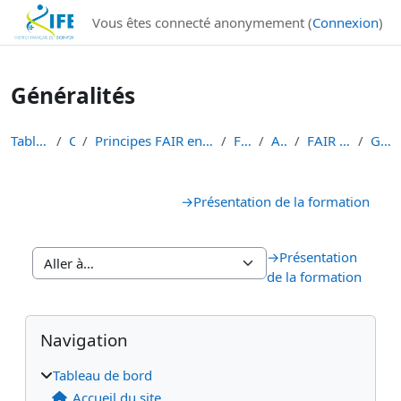
Institut Français de Bioinformatique - Les formations
Vous êtes connecté anonymement (
Connexion
)
Passer au contenu principal
Généralités
Tableau de bord
Cours
Principes FAIR en bioinformatique et gestion des d...
FAIR-DATA
ALL-DATA
FAIR data IBISA 2023
Généralités
Résumé de section
→
Présentation de la formation
→
Présentation
de la formation
Blocs
Blocs supplémentaires
Passer Navigation
Navigation
Tableau de bord
Accueil du site