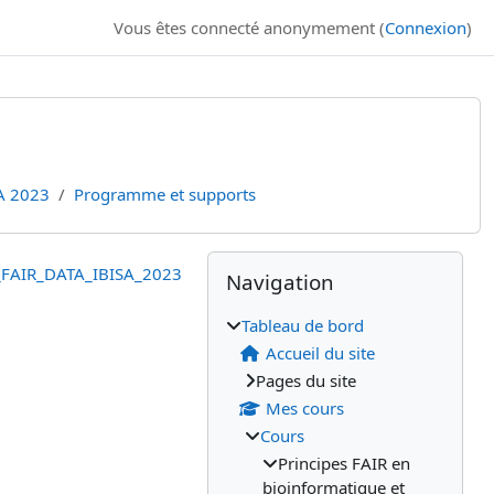
Vous êtes connecté anonymement (
Connexion
)
SA 2023
Programme et supports
Blocs
Blocs supplémenta
Passer Navigation
_FAIR_DATA_IBISA_2023
Navigation
Tableau de bord
Accueil du site
Pages du site
Mes cours
Cours
Principes FAIR en
bioinformatique et