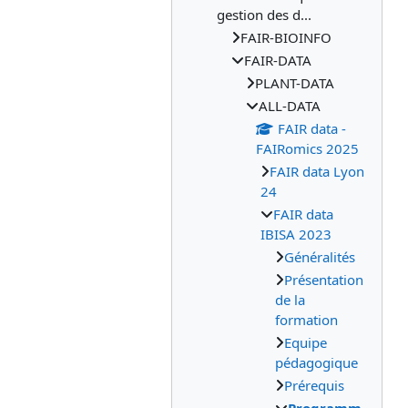
gestion des d...
FAIR-BIOINFO
FAIR-DATA
PLANT-DATA
ALL-DATA
FAIR data -
FAIRomics 2025
FAIR data Lyon
24
FAIR data
IBISA 2023
Généralités
Présentation
de la
formation
Equipe
pédagogique
Prérequis