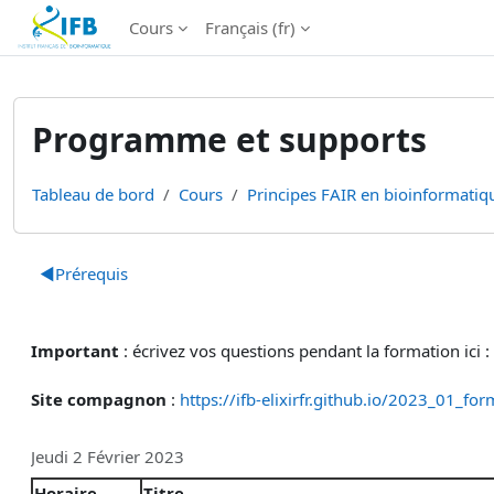
Institut Français de Bioinformatique - Les formations
Cours
Français ‎(fr)‎
Passer au contenu principal
Programme et supports
Tableau de bord
Cours
Principes FAIR en bioinformatiqu
Résumé de section
◀︎
Prérequis
Important
: écrivez vos questions pendant la formation ici :
Site compagnon
:
https://ifb-elixirfr.github.io/2023_01_fo
Jeudi 2 Février 2023
Horaire
Titre