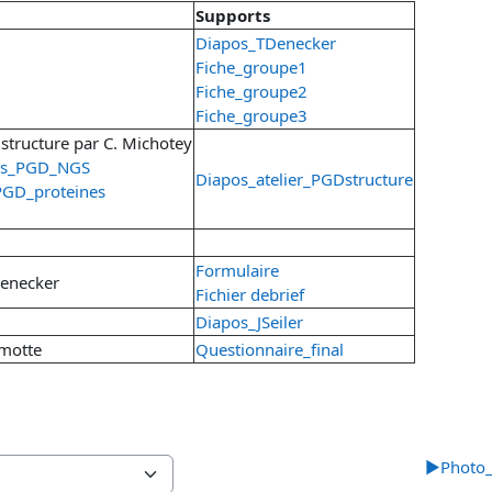
Supports
Diapos_TDenecker
Fiche_groupe1
Fiche_groupe2
Fiche_groupe3
 structure par C. Michotey
ns_PGD_NGS
Diapos_atelier_PGDstructure
PGD_proteines
Formulaire
Denecker
Fichier debrief
Diapos_JSeiler
amotte
Questionnaire_final
▶︎
Photo