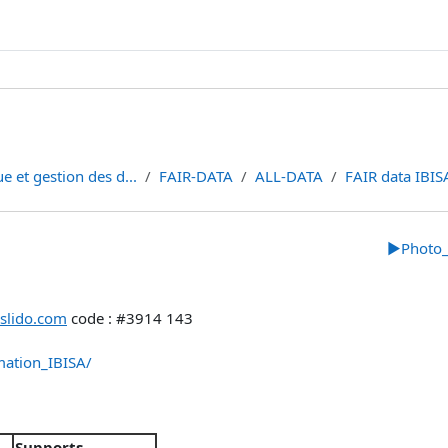
e et gestion des d...
FAIR-DATA
ALL-DATA
FAIR data IBI
▶︎
Photo
slido.com
code : #3914 143
rmation_IBISA/
Supports