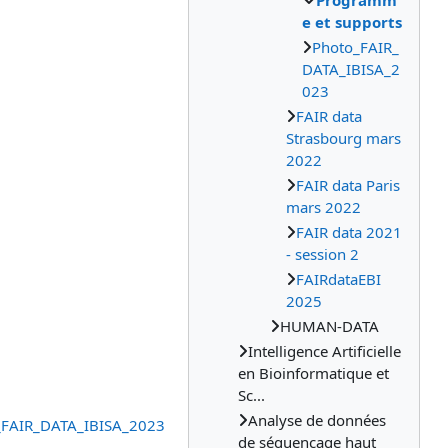
Programm
e et supports
Photo_FAIR_
DATA_IBISA_2
023
FAIR data
Strasbourg mars
2022
FAIR data Paris
mars 2022
FAIR data 2021
- session 2
FAIRdataEBI
2025
HUMAN-DATA
Intelligence Artificielle
en Bioinformatique et
Sc...
Analyse de données
_FAIR_DATA_IBISA_2023
de séquençage haut