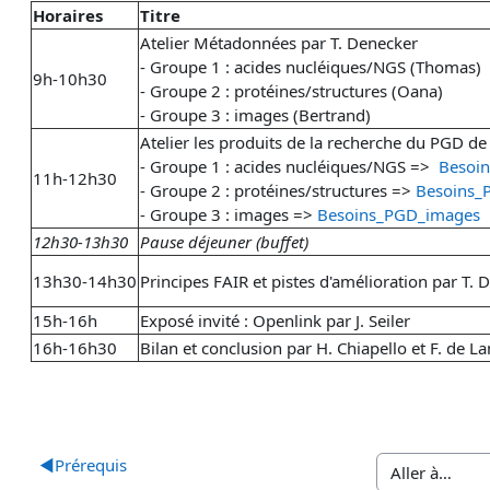
Horaires
Titre
Atelier Métadonnées par T. Denecker
- Groupe 1 : acides nucléiques/NGS (Thomas)
9h-10h30
- Groupe 2 : protéines/structures (Oana)
- Groupe 3 : images (Bertrand)
Atelier les produits de la recherche du PGD de
- Groupe 1 : acides nucléiques/NGS =>
Besoi
11h-12h30
- Groupe 2 : protéines/structures =>
Besoins_
- Groupe 3 : images =>
Besoins_PGD_images
12h30-13h30
Pause déjeuner (buffet)
13h30-14h30
Principes FAIR et pistes d'amélioration par T. 
15h-16h
Exposé invité : Openlink par J. Seiler
16h-16h30
Bilan et conclusion par H. Chiapello et F. de L
◀︎
Prérequis