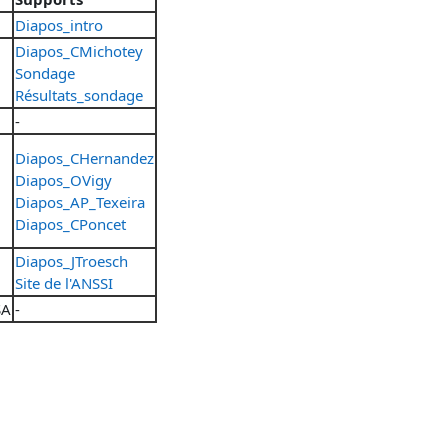
Diapos_intro
Diapos_CMichotey
Sondage
Résultats_sondage
-
Diapos_CHernandez
Diapos_OVigy
Diapos_AP_Texeira
Diapos_CPoncet
Diapos_JTroesch
Site de l'ANSSI
SA
-