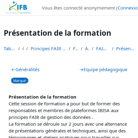
Institut Français de Bioinformatique - Les formations
Vous êtes connecté anonymement (
Connexio
Passer au contenu principal
Présentation de la formation
Tableau de bord
Cours
Principes FAIR en bioinformatique et gestion des d...
FAIR-DATA
ALL-DATA
FAIR data IBISA 2023
Présentation de la formation
Résumé de section
←
Généralités
→
Equipe pédagogique
Marqué
Présentation de la formation
Cette session de formation a pour but de former des
responsables et membres de plateformes IBISA aux
principes FAIR de gestion des données .
La formation se déroule sur 2 jours avec une alternance
de présentations générales et techniques, ainsi que des
témoignages et ateliers pratiques pour travailler sur