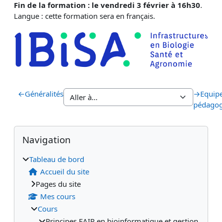
Fin de la formation : le vendredi 3 février à 16h30
.
Langue : cette formation sera en français.
←
Généralités
→
Equip
pédagog
Blocs
Blocs supplémentaires
Passer Navigation
Navigation
Tableau de bord
Accueil du site
Pages du site
Mes cours
Cours
Principes FAIR en bioinformatique et gestion