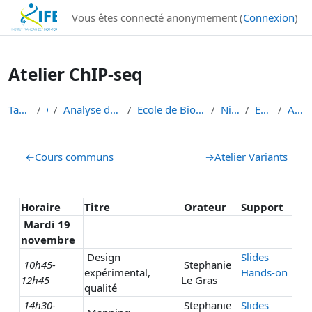
Institut Français de Bioinformatique - Les formations
Vous êtes connecté anonymement (
Connexion
)
Passer au contenu principal
Atelier ChIP-seq
Tableau de bord
Cours
Analyse de données de séquençage haut débit
Ecole de Bioinformatique - IFB - Inserm - INRAe EB...
Niveau 1 débutant
EBAII Niv 1 2024
Atelier ChIP-seq
Résumé de section
←
Cours communs
→
Atelier Variants
Horaire
Titre
Orateur
Support
Mardi 19
novembre
Design
Slides
10h45-
Stephanie
expérimental,
Hands-on
12h45
Le Gras
qualité
14h30-
Stephanie
Slides