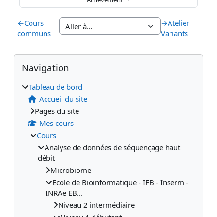
←
Cours
→
Atelier
communs
Variants
Blocs
Blocs supplémentaires
Passer Navigation
Navigation
Tableau de bord
Accueil du site
Pages du site
Mes cours
Cours
Analyse de données de séquençage haut
débit
Microbiome
Ecole de Bioinformatique - IFB - Inserm -
INRAe EB...
Niveau 2 intermédiaire
Niveau 1 débutant