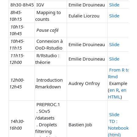
8h30-8h45
IGV
Emilie Drouineau
Slide
8h45-
Mapping to
Eulalie Liorzou
Slide
10h15
counts
10h15-
Pause café
10h45
10h45-
Connexion à
Emilie Drouineau
Slide
11h15
OoD-Rstudio
11h15-
R/Rstudio :
Emilie Drouineau
Slide
12h00
théorie
From R to
Rmd
12h00-
Introduction
Audrey Onfroy
Example
12h45
Rmarkdown
(
en R
,
en
HTML
)
PREPROC.1
. SOv5
Slide
/datasets
14h30-
TD :
. Droplets
Bastien Job
16h00
Notebook
filtering
(html)