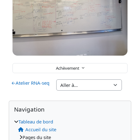
Achèvement
←
Atelier RNA-seq
Blocs
Blocs supplémentaires
Passer Navigation
Navigation
Tableau de bord
Accueil du site
Pages du site