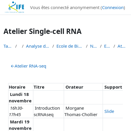
Institut Français de Bioinformatique - Les formations
Vous êtes connecté anonymement (
Connexion
)
Passer au contenu principal
Atelier Single-cell RNA
Tableau de bord
Cours
Analyse de données de séquençage haut débit
Ecole de Bioinformatique - IFB - Inserm - INRAe EB...
Niveau 1 débutant
EBAII Niv 1 2024
Atelier Single-cell RNA
Résumé de section
←
Atelier RNA-seq
Horaire
Titre
Orateur
Support
Lundi
18
novembre
16h30-
Introduction
Morgane
Slide
17h45
scRNAseq
Thomas-Chollier
Mardi 19
novembre