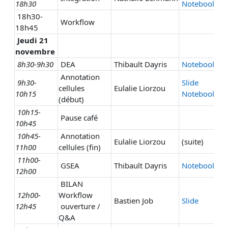
18h30
Notebook
18h30-
Workflow
18h45
Jeudi 21
novembre
8h30-9h30
DEA
Thibault Dayris
Notebook
Annotation
9h30-
Slide
cellules
Eulalie Liorzou
10h15
Notebook
(début)
10h15-
Pause café
10h45
10h45-
Annotation
Eulalie Liorzou
(suite)
11h00
cellules (fin)
11h00-
GSEA
Thibault Dayris
Notebook
12h00
BILAN
12h00-
Workflow
Bastien Job
Slide
12h45
ouverture /
Q&A