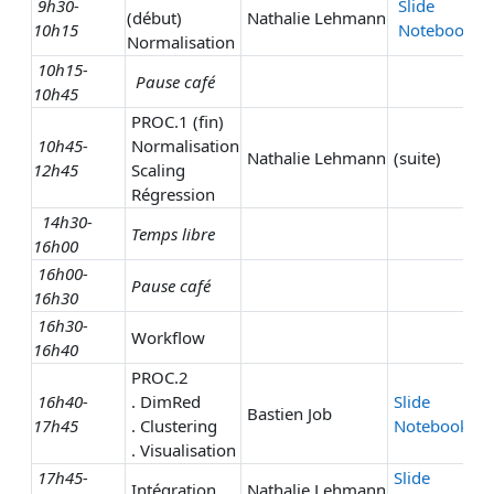
9h30-
Slide
(début)
Nathalie Lehmann
10h15
Notebook
Normalisation
10h15-
Pause café
10h45
PROC.1 (fin)
10h45-
Normalisation
Nathalie Lehmann
(suite)
12h45
Scaling
Régression
14h30-
Temps libre
16h00
16h00-
Pause café
16h30
16h30-
Workflow
16h40
PROC.2
16h40-
. DimRed
Slide
Bastien Job
17h45
. Clustering
Notebook
. Visualisation
17h45-
Slide
Intégration
Nathalie Lehmann