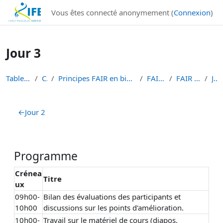
Institut Français de Bioinformatique - Les formations
Vous êtes connecté anonymement (
Connexion
)
Passer au contenu principal
Jour 3
Tableau de bord
Cours
Principes FAIR en bioinformatique et gestion des d...
FAIR-BIOINFO
FAIR bioinfo 2021
Jour 3
Résumé de section
←
Jour 2
Programme
Crénea
Titre
ux
09h00-
Bilan des évaluations des participants et
10h00
discussions sur les points d'amélioration.
10h00-
Travail sur le matériel de cours (diapos,