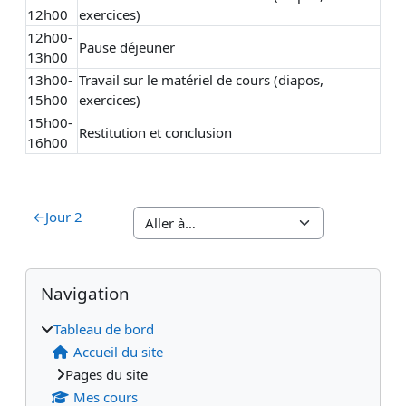
12h00
exercices)
12h00-
Pause déjeuner
13h00
13h00-
Travail sur le matériel de cours (diapos,
15h00
exercices)
15h00-
Restitution et conclusion
16h00
←
Jour 2
Blocs
Blocs supplémentaires
Passer Navigation
Navigation
Tableau de bord
Accueil du site
Pages du site
Mes cours