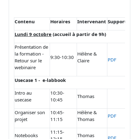
Contenu
Horaires
Intervenant
Support de c
L
undi
9 octobre
(accueil à partir de 9h)
Présentation de
la formation -
Hélène &
9:30-10:30
PDF
Retour sur le
Claire
webinaire
Usecase 1 - e-labbook
Intro au
10:30-
Thomas
usecase
10:45
Organiser son
10:45-
Hélène &
PDF
projet
11:15
Thomas
11:15-
Notebooks
Thomas
PDF
12:15