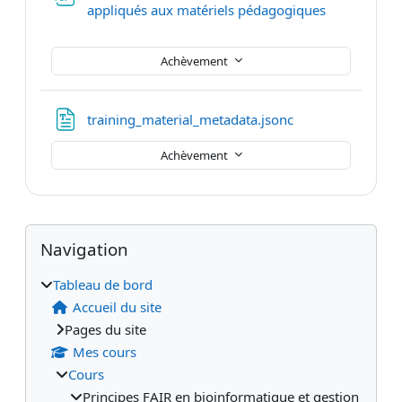
Fichier
appliqués aux matériels pédagogiques
Achèvement
Fichier
training_material_metadata.jsonc
Achèvement
Blocs
Blocs supplémentaires
Passer Navigation
Navigation
Tableau de bord
Accueil du site
Pages du site
Mes cours
Cours
Principes FAIR en bioinformatique et gestion