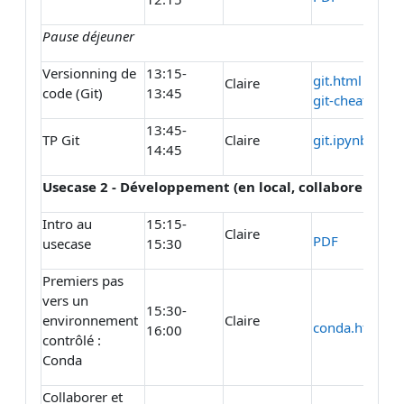
Pause déjeuner
Versionning de
13:15-
git.html
Claire
code (Git)
13:45
git-cheat-shee
13:45-
TP Git
Claire
git.ipynb
14:45
Usecase 2 - Développement (en local, collaborer)
Intro au
15:15-
Claire
PDF
usecase
15:30
Premiers pas
vers un
15:30-
environnement
Claire
conda.html
16:00
contrôlé :
Conda
Collaborer et