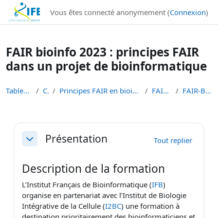
Institut Français de Bioinformatique - Les formations
Vous êtes connecté anonymement (
Connexion
)
Passer au contenu principal
FAIR bioinfo 2023 : principes FAIR
dans un projet de bioinformatique
Tableau de bord
Cours
Principes FAIR en bioinformatique et gestion des d...
FAIR-BIOINFO
FAIR-BIOINFO-2023
Résumé de section
Présentation
Tout replier
Replier
Description de la formation
L’Institut Français de Bioinformatique (
IFB
)
organise en partenariat avec l’Institut de Biologie
Intégrative de la Cellule (
I2BC
) une formation à
destination prioritairement des bioinformaticiens et