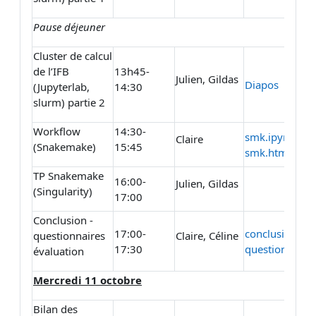
Pause déjeuner
Cluster de calcul
de l’IFB
13h45-
Julien, Gildas
Diapos
(Jupyterlab,
14:30
slurm) partie 2
Workflow
14:30-
smk.ipynb
Claire
(Snakemake)
15:45
smk.html
TP Snakemake
16:00-
Julien, Gildas
(Singularity)
17:00
Conclusion -
17:00-
conclusion
questionnaires
Claire, Céline
17:30
questionnaire
évaluation
Mercredi 11 octobre
Bilan des