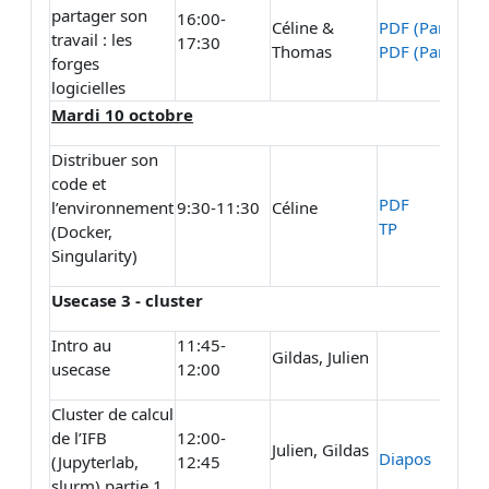
partager son
16:00-
Céline &
PDF (Partie 1)
travail : les
17:30
Thomas
PDF (Partie 2)
forges
logicielles
Mardi 10 octobre
Distribuer son
code et
PDF
l’environnement
9:30-11:30
Céline
TP
(Docker,
Singularity)
Usecase 3 - cluster
Intro au
11:45-
Gildas, Julien
usecase
12:00
Cluster de calcul
de l’IFB
12:00-
Julien, Gildas
Diapos
(Jupyterlab,
12:45
slurm) partie 1