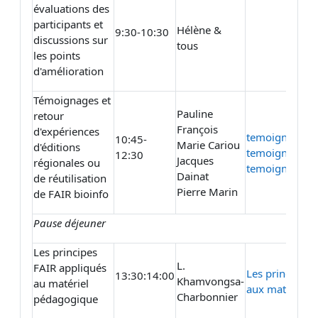
évaluations des
participants et
Hélène &
9:30-10:30
discussions sur
tous
les points
d'amélioration
Témoignages et
Pauline
retour
François
d'expériences
temoignage_Pa
10:45-
Marie Cariou
d'éditions
temoignage_J
12:30
Jacques
régionales ou
temoignage_M
Dainat
de réutilisation
Pierre Marin
de FAIR bioinfo
Pause déjeuner
Les principes
L.
FAIR appliqués
Les principes 
13:30:14:00
Khamvongsa-
au matériel
aux matériels
Charbonnier
pédagogique