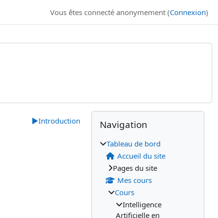
Vous êtes connecté anonymement (
Connexion
)
Blocs
Blocs supplémenta
Passer Navigation
▶︎
Introduction
Navigation
Tableau de bord
Accueil du site
Pages du site
Mes cours
Cours
Intelligence
Artificielle en