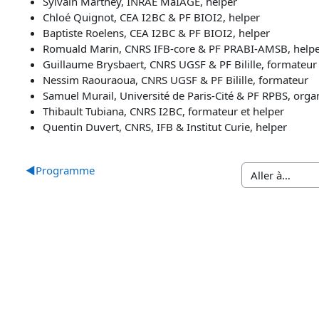
Sylvain Marthey, INRAE MaIAGE, helper
Chloé Quignot, CEA I2BC & PF BIOI2, helper
Baptiste Roelens, CEA I2BC & PF BIOI2, helper
Romuald Marin, CNRS IFB-core & PF PRABI-AMSB, help
Guillaume Brysbaert, CNRS UGSF & PF Bilille, formateur
Nessim Raouraoua, CNRS UGSF & PF Bilille, formateur
Samuel Murail, Université de Paris-Cité & PF
RPBS, organ
Thibault Tubiana, CNRS I2BC, formateur et helper
Quentin Duvert, CNRS, IFB & Institut Curie, helper
◀︎
Programme