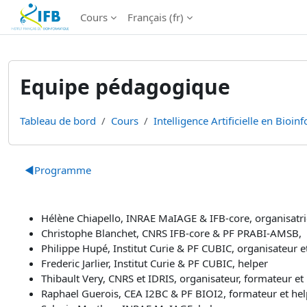
Institut Français de Bioinformatique - Les formations
Cours
Français ‎(fr)‎
Passer au contenu principal
Equipe pédagogique
Tableau de bord
Cours
Intelligence Artificielle en Bioinf
Résumé de section
◀︎
Programme
Hélène Chiapello, INRAE MaIAGE & IFB-core, organisatri
Christophe Blanchet, CNRS IFB-core & PF PRABI-AMSB, 
Philippe Hupé, Institut Curie & PF CUBIC, organisateur 
Frederic Jarlier, Institut Curie & PF CUBIC, helper
Thibault Very, CNRS et IDRIS, organisateur, formateur et
Raphael Guerois, CEA I2BC & PF BIOI2, formateur et hel