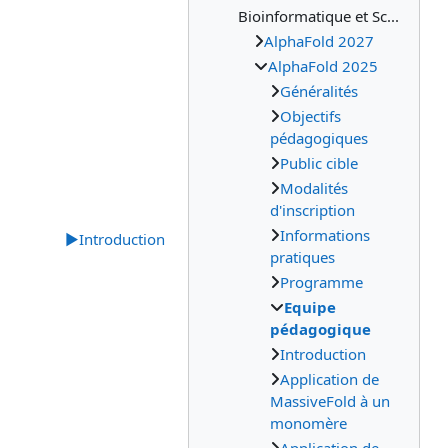
Bioinformatique et Sc...
AlphaFold 2027
AlphaFold 2025
Généralités
Objectifs
pédagogiques
Public cible
Modalités
d'inscription
Informations
▶︎
Introduction
pratiques
Programme
Equipe
pédagogique
Introduction
Application de
MassiveFold à un
monomère