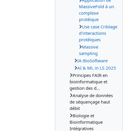
Application de
MassiveFold à un
complexe
protéique
Use case Criblage
d'interactions
protéiques
Massive
sampling
IA-BioSoftware
AI & ML in LS 2025
Principes FAIR en
bioinformatique et
gestion des d...
Analyse de données
de séquençage haut
débit
Biologie et
Bioinformatique
Intégratives