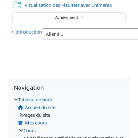
Dossier
Visualisation des résultats avec ChimeraX
Achèvement
←
Introduction
Blocs
Blocs supplémentaires
Passer Navigation
Navigation
Tableau de bord
Accueil du site
Pages du site
Mes cours
Cours
Intelligence Artificielle en Bioinformatique et