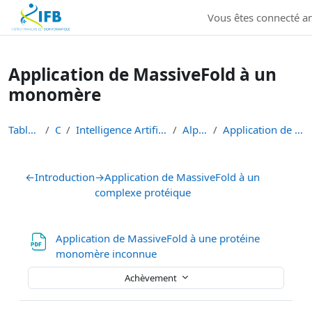
Institut Français de Bioinformatique - Les formations
Vous êtes connecté 
Passer au contenu principal
Application de MassiveFold à un
monomère
Tableau de bord
Cours
Intelligence Artificielle en Bioinformatique et Sc...
AlphaFold 2025
Application de MassiveFold à un monomère
Résumé de section
←
Introduction
→
Application de MassiveFold à un
complexe protéique
Application de MassiveFold à une protéine
Fichier
monomère inconnue
Achèvement