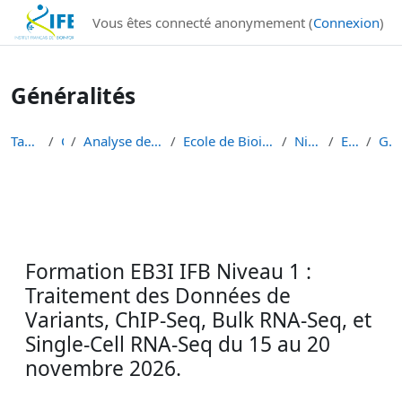
Institut Français de Bioinformatique - Les formations
Vous êtes connecté anonymement (
Connexion
)
Passer au contenu principal
Généralités
Tableau de bord
Cours
Analyse de données de séquençage haut débit
Ecole de Bioinformatique - IFB - Inserm - INRAe EB...
Niveau 1 débutant
EB3I N1 2026
Généralités
Résumé de section
Formation EB3I IFB Niveau 1 :
Traitement des Données de
Variants, ChIP-Seq, Bulk RNA-Seq, et
Single-Cell RNA-Seq du 15 au 20
novembre 2026.