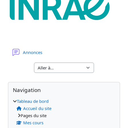
Forum
Annonces
Blocs
Blocs supplémentaires
Passer Navigation
Navigation
Tableau de bord
Accueil du site
Pages du site
Mes cours