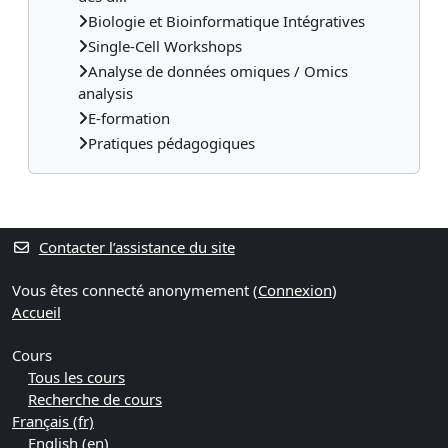
Biologie et Bioinformatique Intégratives
Single-Cell Workshops
Analyse de données omiques / Omics
analysis
E-formation
Pratiques pédagogiques
Contacter l’assistance du site
Vous êtes connecté anonymement (
Connexion
)
Accueil
Cours
Tous les cours
Recherche de cours
Français ‎(fr)‎
English ‎(en)‎