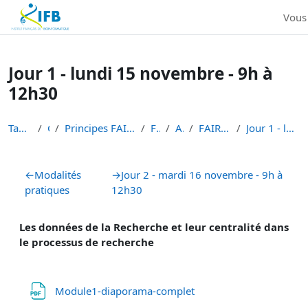
Institut Français de Bioinformatique - Les formations
Vous
Passer au contenu principal
Jour 1 - lundi 15 novembre - 9h à
12h30
Tableau de bord
Cours
Principes FAIR en bioinformatique et gestion des d...
FAIR-DATA
ALL-DATA
FAIR data 2021 - session 2
Jour 1 - lundi 15 novembre - 9h à 12h30
Résumé de section
←
Modalités
→
Jour 2 - mardi 16 novembre - 9h à
pratiques
12h30
Les données de la Recherche et leur centralité dans
le processus de recherche
Fichier
Module1-diaporama-complet