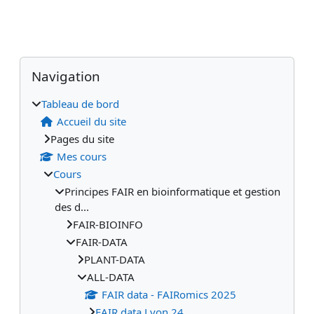
Blocs
Blocs supplémentaires
Passer Navigation
Navigation
Tableau de bord
Accueil du site
Pages du site
Mes cours
Cours
Principes FAIR en bioinformatique et gestion
des d...
FAIR-BIOINFO
FAIR-DATA
PLANT-DATA
ALL-DATA
FAIR data - FAIRomics 2025
FAIR data Lyon 24