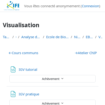
Institut Français de Bioinformatique - Les formations
Vous êtes connecté anonymement (
Connexion
)
Passer au contenu principal
Visualisation
Tableau de bord
Cours
Analyse de données de séquençage haut débit
Ecole de Bioinformatique - IFB - Inserm - INRAe EB...
Niveau 1 débutant
EBAII Niveau 1 2023
Visualisation
Résumé de section
←
Cours communs
→
Atelier ChIP
Fichier
IGV tutorial
Achèvement
Fichier
IGV pratique
Achèvement