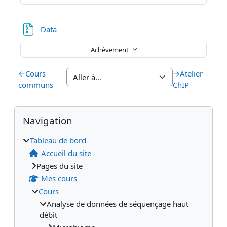
Fichier
Data
Achèvement
←
Cours
→
Atelier
communs
ChIP
Blocs
Blocs supplémentaires
Passer Navigation
Navigation
Tableau de bord
Accueil du site
Pages du site
Mes cours
Cours
Analyse de données de séquençage haut
débit