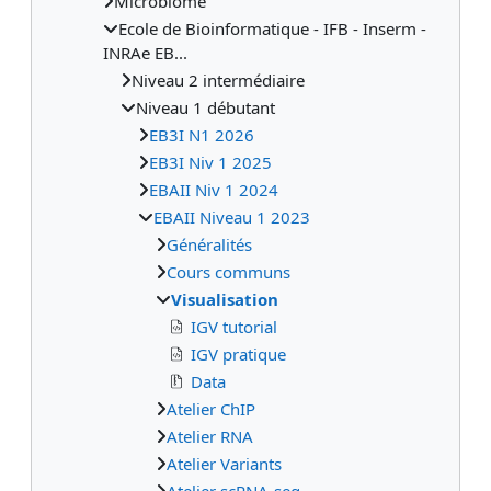
Microbiome
Ecole de Bioinformatique - IFB - Inserm -
INRAe EB...
Niveau 2 intermédiaire
Niveau 1 débutant
EB3I N1 2026
EB3I Niv 1 2025
EBAII Niv 1 2024
EBAII Niveau 1 2023
Généralités
Cours communs
Visualisation
IGV tutorial
IGV pratique
Data
Atelier ChIP
Atelier RNA
Atelier Variants
Atelier scRNA-seq