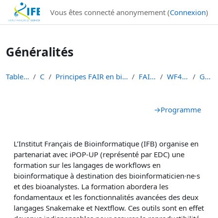
Institut Français de Bioinformatique - Les formations
Vous êtes connecté anonymement (
Connexion
)
Passer au contenu principal
Généralités
Tableau de bord
Cours
Principes FAIR en bioinformatique et gestion des d...
FAIR-BIOINFO
WF4Bioinfo 2024
Généralités
Résumé de section
→
Programme
L’Institut Français de Bioinformatique (IFB) organise en
partenariat avec iPOP-UP (représenté par EDC) une
formation sur les langages de workflows en
bioinformatique à destination des bioinformaticien·ne·s
et des bioanalystes. La formation abordera les
fondamentaux et les fonctionnalités avancées des deux
langages Snakemake et Nextflow. Ces outils sont en effet