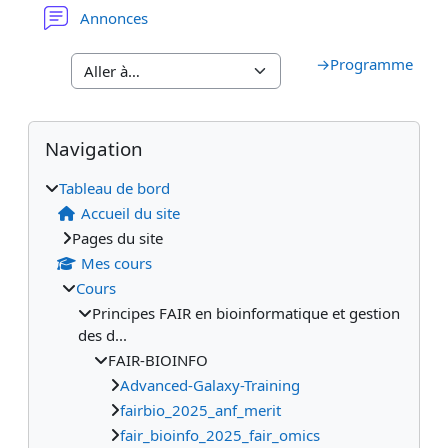
Forum
Annonces
→
Programme
Blocs
Blocs supplémentaires
Passer Navigation
Navigation
Tableau de bord
Accueil du site
Pages du site
Mes cours
Cours
Principes FAIR en bioinformatique et gestion
des d...
FAIR-BIOINFO
Advanced-Galaxy-Training
fairbio_2025_anf_merit
fair_bioinfo_2025_fair_omics