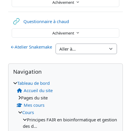
Achèvement
URL
Questionnaire à chaud
Achèvement
←
Atelier Snakemake
Blocs
Blocs supplémentaires
Passer Navigation
Navigation
Tableau de bord
Accueil du site
Pages du site
Mes cours
Cours
Principes FAIR en bioinformatique et gestion
des d...