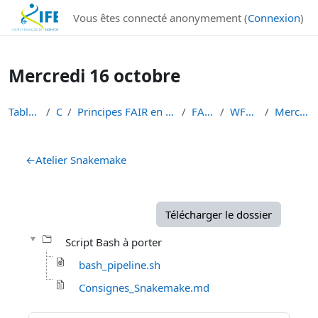
Institut Français de Bioinformatique - Les formations
Vous êtes connecté anonymement (
Connexion
)
Passer au contenu principal
Mercredi 16 octobre
Tableau de bord
Cours
Principes FAIR en bioinformatique et gestion des d...
FAIR-BIOINFO
WF4Bioinfo 2024
Mercredi 16 octobre
Résumé de section
←
Atelier Snakemake
Télécharger le dossier
Script Bash à porter
bash_pipeline.sh
Consignes_Snakemake.md