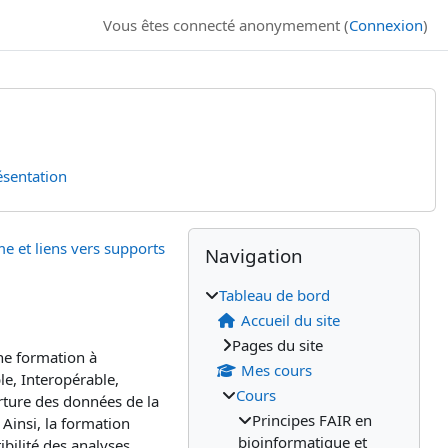
Vous êtes connecté anonymement (
Connexion
)
ésentation
Blocs
Blocs supplémenta
Passer Navigation
 et liens vers supports
Navigation
Tableau de bord
Accueil du site
Pages du site
ne formation à
Mes cours
le, Interopérable,
Cours
erture des données de la
Principes FAIR en
Ainsi, la formation
bioinformatique et
bilité des analyses.