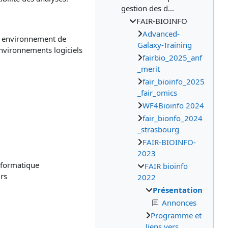
gestion des d...
FAIR-BIOINFO
Advanced-
 un environnement de
Galaxy-Training
 environnements logiciels
fairbio_2025_anf
_merit
fair_bioinfo_2025
_fair_omics
WF4Bioinfo 2024
fair_bionfo_2024
_strasbourg
FAIR-BIOINFO-
2023
informatique
FAIR bioinfo
urs
2022
Présentation
Annonces
Programme et
liens vers