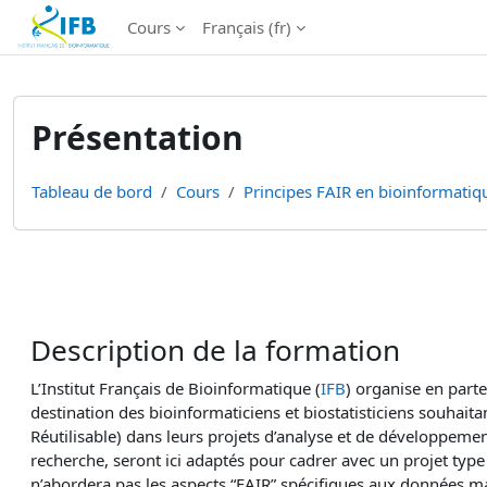
Institut Français de Bioinformatique - Les formations
Cours
Français ‎(fr)‎
Passer au contenu principal
Présentation
Tableau de bord
Cours
Principes FAIR en bioinformatiqu
Résumé de section
Description de la formation
L’Institut Français de Bioinformatique (
IFB
) organise en parten
destination des bioinformaticiens et biostatisticiens souhaita
Réutilisable) dans leurs projets d’analyse et de développemen
recherche, seront ici adaptés pour cadrer avec un projet typ
n’abordera pas les aspects “FAIR” spécifiques aux données mai