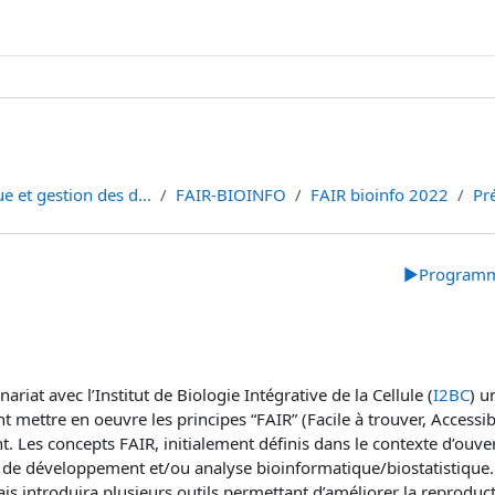
e et gestion des d...
FAIR-BIOINFO
FAIR bioinfo 2022
Pr
▶︎
Programme
ariat avec l’Institut de Biologie Intégrative de la Cellule (
I2BC
) u
nt mettre en oeuvre les principes “FAIR” (Facile à trouver, Accessib
t. Les concepts FAIR, initialement définis dans le contexte d’ouv
e de développement et/ou analyse bioinformatique/biostatistique. 
s introduira plusieurs outils permettant d’améliorer la reproducti