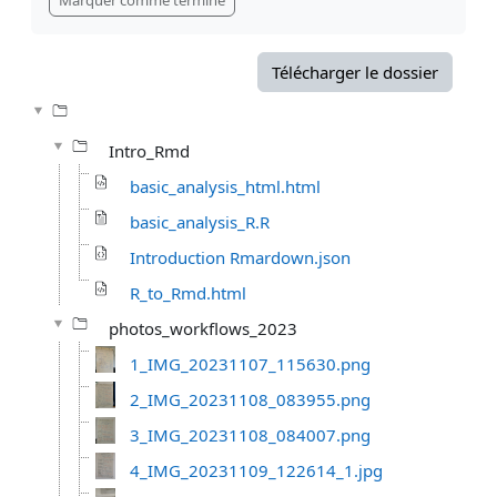
Télécharger le dossier
Intro_Rmd
basic_analysis_html.html
basic_analysis_R.R
Introduction Rmardown.json
R_to_Rmd.html
photos_workflows_2023
1_IMG_20231107_115630.png
2_IMG_20231108_083955.png
3_IMG_20231108_084007.png
4_IMG_20231109_122614_1.jpg