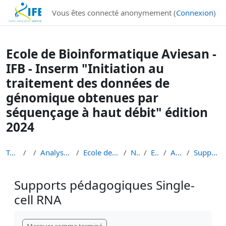
Institut Français de Bioinformatique - Les formations
Vous êtes connecté anonymement (
Connexion
)
Passer au contenu principal
Ecole de Bioinformatique Aviesan -
IFB - Inserm "Initiation au
traitement des données de
génomique obtenues par
séquençage à haut débit" édition
2024
Tableau de bord
Cours
Analyse de données de séquençage haut débit
Ecole de Bioinformatique - IFB - Inserm - INRAe EB...
Niveau 1 débutant
EBAII Niv 1 2024
Atelier Single-cell RNA
Supports pédagogiques Single-cell RNA
Supports pédagogiques Single-
cell RNA
Conditions d’achèvement
Marquer comme terminé