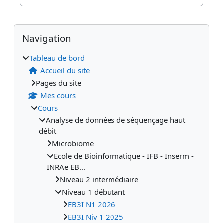
Aller à…
Blocs
Blocs supplémentaires
Passer Navigation
Navigation
Tableau de bord
Accueil du site
Pages du site
Mes cours
Cours
Analyse de données de séquençage haut
débit
Microbiome
Ecole de Bioinformatique - IFB - Inserm -
INRAe EB...
Niveau 2 intermédiaire
Niveau 1 débutant
EB3I N1 2026
EB3I Niv 1 2025