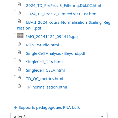
2024_TD_PreProc.3_Filtering.Dbl.CC.html
2024_TD_Proc.2_DimRed.Viz.Clust.html
EBAII_2024_cours_Normalisation_Scaling_Reg
ression-1.pdf
IMG_20241122_094416.jpg
R_in_RStudio.html
Single Cell Analysis - Beyond.pdf
SingleCell_DEA.html
SingleCell_GSEA.html
TD_QC_metrics.html
TP_normalisation.html
← Supports pédagogiques RNA bulk