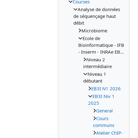
Courses
Analyse de données
de séquençage haut
débit
Microbiome
Ecole de
Bioinformatique - IFB
- Inserm - INRAe EB...
Niveau 2
intermédiaire
Niveau 1
débutant
EB3I N1 2026
EB3I Niv 1
2025
General
Cours
communs
Atelier ChIP-