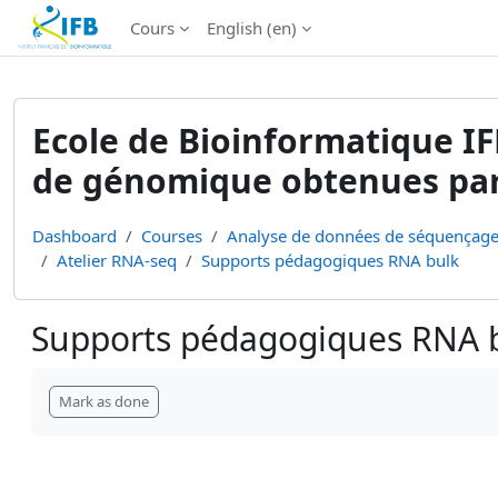
Institut Français de Bioinformatique - Les formations
Cours
English ‎(en)‎
Skip to main content
Ecole de Bioinformatique IF
de génomique obtenues par 
Dashboard
Courses
Analyse de données de séquençage
Atelier RNA-seq
Supports pédagogiques RNA bulk
Supports pédagogiques RNA 
Completion requirements
Mark as done