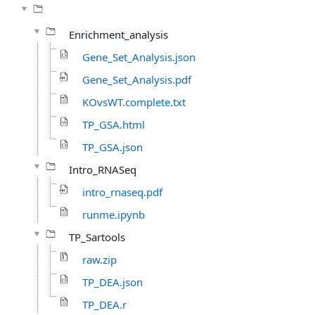
Enrichment_analysis
Gene_Set_Analysis.json
Gene_Set_Analysis.pdf
KOvsWT.complete.txt
TP_GSA.html
TP_GSA.json
Intro_RNASeq
intro_rnaseq.pdf
runme.ipynb
TP_Sartools
raw.zip
TP_DEA.json
TP_DEA.r