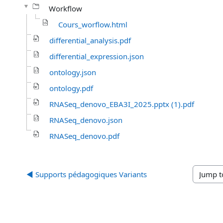
Workflow
Cours_worflow.html
differential_analysis.pdf
differential_expression.json
ontology.json
ontology.pdf
RNASeq_denovo_EBA3I_2025.pptx (1).pdf
RNASeq_denovo.json
RNASeq_denovo.pdf
◀︎ Supports pédagogiques Variants
Jump to..