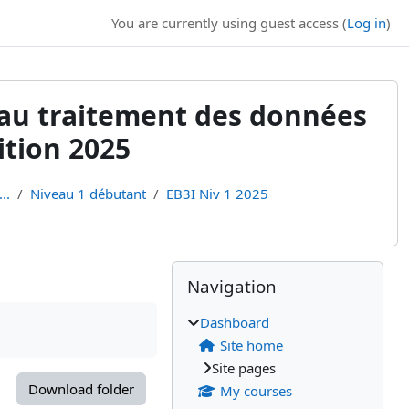
You are currently using guest access (
Log in
)
n au traitement des données
tion 2025
..
Niveau 1 débutant
EB3I Niv 1 2025
Blocks
Supplementary bl
Skip Navigation
Navigation
Dashboard
Site home
Site pages
Download folder
My courses