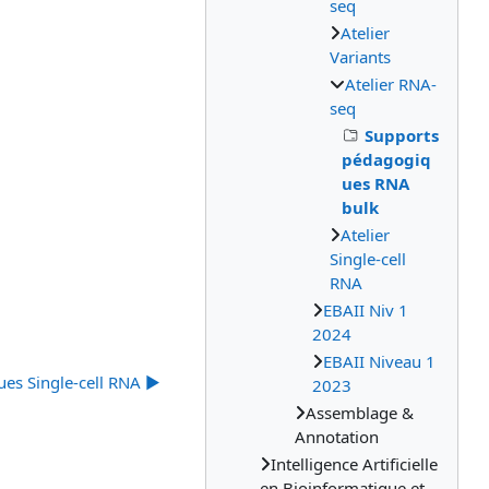
seq
Atelier
Variants
Atelier RNA-
seq
Supports
pédagogiq
ues RNA
bulk
Atelier
Single-cell
RNA
EBAII Niv 1
2024
EBAII Niveau 1
es Single-cell RNA ▶︎
2023
Assemblage &
Annotation
Intelligence Artificielle
en Bioinformatique et