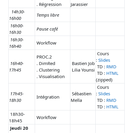
. Régression
Jarassier
14h30-
Temps libre
16h00
16h00-
Pause café
16h30
16h30-
Workflow
16h40
Cours
PROC.2
:
Slides
16h40-
. DimRed
Bastien Job
TD :
RMD
17h45
. Clustering
Lilia
Younsi
TD :
HTML
. Visualisation
(zipped)
Cours
17h45-
Sébastien
:
Slides
Intégration
18h30
Mella
TD :
RMD
TD :
HTML
18h30-
Workflow
18h45
Jeudi 20