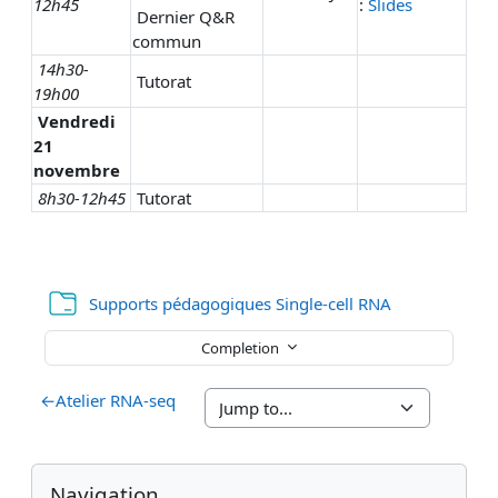
12h45
:
Slides
Dernier Q&R
commun
14h30-
Tutorat
19h00
Vendredi
21
novembre
8h30-12h45
Tutorat
Folder
Supports pédagogiques Single-cell RNA
Completion
←
Atelier RNA-seq
Blocks
Supplementary blocks
Skip Navigation
Navigation