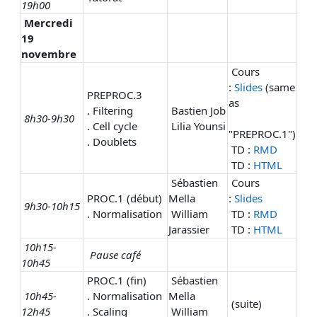
19h00
Mercredi
19
novembre
Cours
:
Slides
(same
PREPROC.3
as
. Filtering
Bastien Job
8h30-9h30
. Cell cycle
Lilia
Younsi
"PREPROC.1")
. Doublets
TD :
RMD
TD :
HTML
Sébastien
Cours
PROC.1 (début)
Mella
:
Slides
9h30-10h15
. Normalisation
William
TD :
RMD
Jarassier
TD :
HTML
10h15-
Pause café
10h45
PROC.1 (fin)
Sébastien
10h45-
. Normalisation
Mella
(suite)
12h45
. Scaling
William