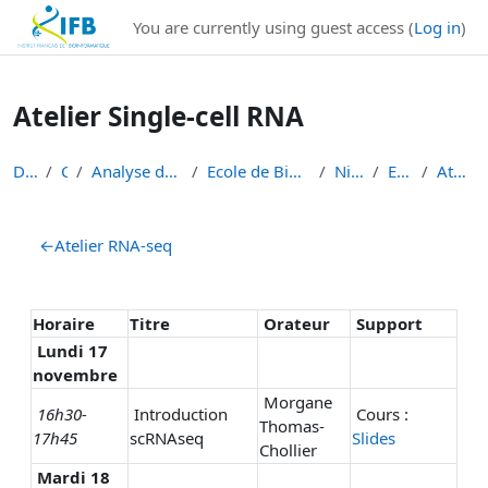
Institut Français de Bioinformatique - Les formations
You are currently using guest access (
Log in
)
Skip to main content
Atelier Single-cell RNA
Dashboard
Courses
Analyse de données de séquençage haut débit
Ecole de Bioinformatique - IFB - Inserm - INRAe EB...
Niveau 1 débutant
EB3I Niv 1 2025
Atelier Single-cell RNA
Section outline
←
Atelier RNA-seq
Horaire
Titre
Orateur
Support
Lundi
17
novembre
Morgane
16h30-
Introduction
Cours :
Thomas-
17h45
scRNAseq
Slides
Chollier
Mardi 18