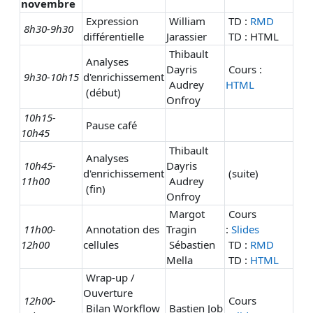
novembre
Expression
William
TD :
RMD
8h30-9h30
différentielle
Jarassier
TD : HTML
Thibault
Analyses
Dayris
Cours :
9h30-10h15
d'enrichissement
Audrey
HTML
(début)
Onfroy
10h15-
Pause café
10h45
Thibault
Analyses
10h45-
Dayris
d'enrichissement
(suite)
11h00
Audrey
(fin)
Onfroy
Margot
Cours
11h00-
Annotation des
Tragin
:
Slides
12h00
cellules
Sébastien
TD :
RMD
Mella
TD :
HTML
Wrap-up /
Ouverture
12h00-
Cours
Bilan Workflow
Bastien Job