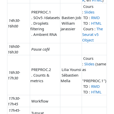
R
, en
HTML
)
Cours
PREPROC.1
:
Slides
. SOv5 /datasets
Bastien Job
TD :
RMD
14h30-
. Droplets
William
TD :
HTML
16h00
filtering
Jarassier
Cours :
The
. Ambient RNA
Seurat v5
Object
16h00-
Pause café
16h30
Cours
:
Slides
(same
PREPROC.2
Lilia
Younsi
as
16h30-
. Counts &
Sébastien
17h30
metrics
Mella
"PREPROC.1")
TD :
RMD
TD :
HTML
17h30-
Workflow
17h45
17h45-
Tutorat