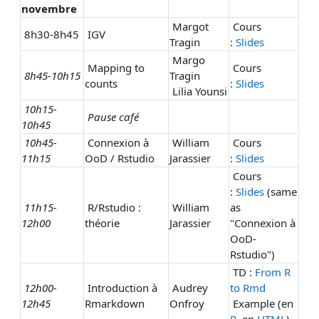
novembre
Margot
Cours
8h30-8h45
IGV
Tragin
:
Slides
Margo
Mapping to
Cours
8h45-10h15
Tragin
counts
:
Slides
Lilia Younsi
10h15-
Pause café
10h45
10h45-
Connexion à
William
Cours
11h15
OoD / Rstudio
Jarassier
:
Slides
Cours
:
Slides
(same
11h15-
R/Rstudio :
William
as
12h00
théorie
Jarassier
"Connexion à
OoD-
Rstudio")
TD :
From R
12h00-
Introduction à
Audrey
to Rmd
12h45
Rmarkdown
Onfroy
Example (en