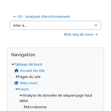
← 03 - Analyses d'enrichissement
Aller à…
RNA-seq de novo →
Blocs
Blocs supplémentaires
Passer Navigation
Navigation
Tableau de bord
Accueil du site
Pages du site
Mes cours
Cours
Analyse de données de séquençage haut
débit
Microbiome