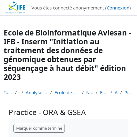
Institut Français de Bioinformatique - Les formations
Vous êtes connecté anonymement (
Connexion
)
Passer au contenu principal
Ecole de Bioinformatique Aviesan -
IFB - Inserm "Initiation au
traitement des données de
génomique obtenues par
séquençage à haut débit" édition
2023
Tableau de bord
Cours
Analyse de données de séquençage haut débit
Ecole de Bioinformatique - IFB - Inserm - INRAe EB...
Niveau 1 débutant
EBAII Niveau 1 2023
Atelier RNA
Practice - ORA & GSEA
Practice - ORA & GSEA
Conditions d’achèvement
Marquer comme terminé