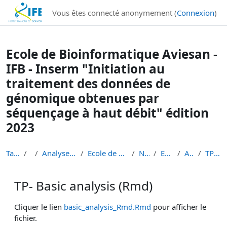
Institut Français de Bioinformatique - Les formations
Vous êtes connecté anonymement (
Connexion
)
Passer au contenu principal
Ecole de Bioinformatique Aviesan -
IFB - Inserm "Initiation au
traitement des données de
génomique obtenues par
séquençage à haut débit" édition
2023
Tableau de bord
Cours
Analyse de données de séquençage haut débit
Ecole de Bioinformatique - IFB - Inserm - INRAe EB...
Niveau 1 débutant
EBAII Niveau 1 2023
Atelier scRNA-seq
TP- Basic analysis (Rmd)
TP- Basic analysis (Rmd)
Conditions d’achèvement
Cliquer le lien
basic_analysis_Rmd.Rmd
pour afficher le
fichier.