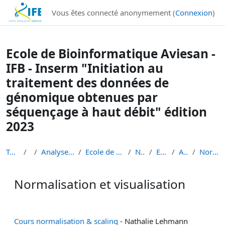
Institut Français de Bioinformatique - Les formations
Vous êtes connecté anonymement (
Connexion
)
Passer au contenu principal
Ecole de Bioinformatique Aviesan -
IFB - Inserm "Initiation au
traitement des données de
génomique obtenues par
séquençage à haut débit" édition
2023
Tableau de bord
Cours
Analyse de données de séquençage haut débit
Ecole de Bioinformatique - IFB - Inserm - INRAe EB...
Niveau 1 débutant
EBAII Niveau 1 2023
Atelier scRNA-seq
Normalisation et visualisation
Normalisation et visualisation
Conditions d’achèvement
Cours normalisation & scaling
- Nathalie Lehmann