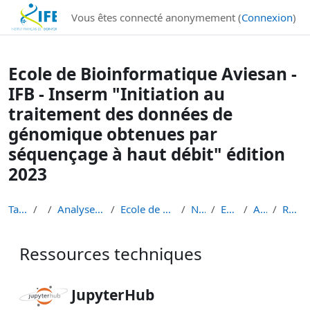
Institut Français de Bioinformatique - Les formations
Vous êtes connecté anonymement (
Connexion
)
Passer au contenu principal
Ecole de Bioinformatique Aviesan -
IFB - Inserm "Initiation au
traitement des données de
génomique obtenues par
séquençage à haut débit" édition
2023
Tableau de bord
Cours
Analyse de données de séquençage haut débit
Ecole de Bioinformatique - IFB - Inserm - INRAe EB...
Niveau 1 débutant
EBAII Niveau 1 2023
Atelier scRNA-seq
Ressources techniques
Ressources techniques
Conditions d’achèvement
JupyterHub