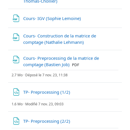
Fichier
Thomas-Chollier)
Fichier
Cours- IGV (Sophie Lemoine)
Cours- Construction de la matrice de
Fichier
comptage (Nathalie Lehmann)
Cours- Preprocessing de la matrice de
Fichier
comptage (Bastien Job)
PDF
2.7 Mo · Déposé le 7 nov. 23, 11:38
Fichier
TP- Preprocessing (1/2)
1.6 Mo · Modifié 7 nov. 23, 09:03
Fichier
TP- Preprocessing (2/2)