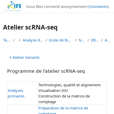
Institut Français de Bioinformatique - Les formations
Vous êtes connecté anonymement (
Connexion
)
Passer au contenu principal
Atelier scRNA-seq
Tableau de bord
Cours
Analyse de données de séquençage haut débit
Ecole de Bioinformatique - IFB - Inserm - INRAe EB...
Niveau 1 débutant
EBAII Niveau 1 2023
Atelier scRNA-seq
Résumé de section
←
Atelier Variants
Programme de l'atelier scRNA-seq
Technologies, qualité et alignement
Analyses
Visualisation IGV
primaires
Construction de la matrice de
comptage
Préparation de la matrice de
comptage