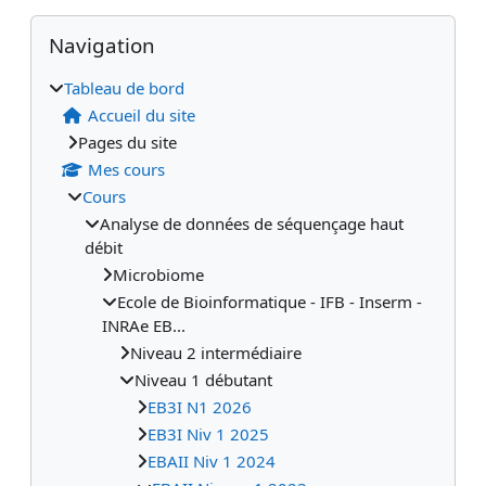
Blocs
Blocs supplémentaires
Passer Navigation
Navigation
Tableau de bord
Accueil du site
Pages du site
Mes cours
Cours
Analyse de données de séquençage haut
débit
Microbiome
Ecole de Bioinformatique - IFB - Inserm -
INRAe EB...
Niveau 2 intermédiaire
Niveau 1 débutant
EB3I N1 2026
EB3I Niv 1 2025
EBAII Niv 1 2024