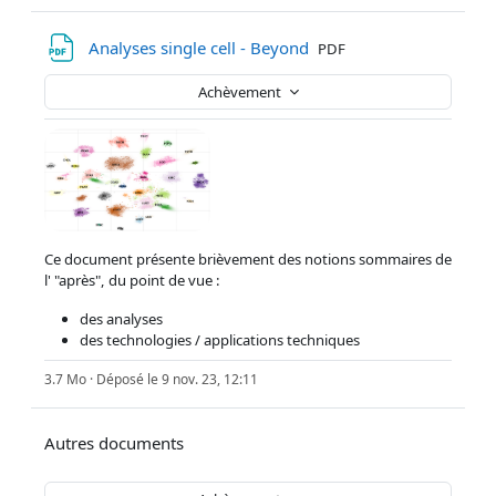
Fichier
Analyses single cell - Beyond
PDF
Achèvement
Ce document présente brièvement des notions sommaires de
l' "après", du point de vue :
des analyses
des technologies / applications techniques
3.7 Mo · Déposé le 9 nov. 23, 12:11
Autres documents