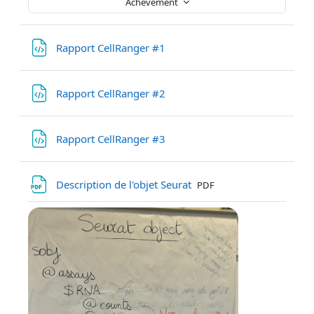
Achèvement
Fichier
Rapport CellRanger #1
Fichier
Rapport CellRanger #2
Fichier
Rapport CellRanger #3
Fichier
Description de l'objet Seurat
PDF